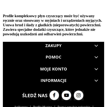
Pr
ofil
e kompleksowy płyn czyszczący może być używany
ręcznie oraz stosowany w myjniach i urządzeniach myjących.
Usuwa brud i ślady z gładkich (nieporowatych) powierzchni.
Zawiera specjalne dodatki czyszczące, które jednakże nie
powodują uszkodzeń ani odbarwień powierzchni.
ZAKUPY
POMOC
MOJE KONTO
INFORMACJE
ŚLEDŹ NAS
|
|
|
Aplikatory
Profile Marine
Pasty i emulsje polerskie