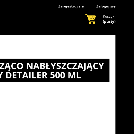
Zarejestruj się
Zaloguj się
Koszyk
(pusty)
CZĄCO NABŁYSZCZAJĄCY
Y DETAILER 500 ML