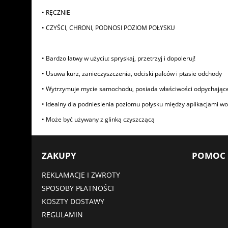
• RĘCZNIE
• CZYŚCI, CHRONI, PODNOSI POZIOM POŁYSKU
• Bardzo łatwy w użyciu: spryskaj, przetrzyj i dopoleruj!
• Usuwa kurz, zanieczyszczenia, odciski palców i ptasie odchody
• Wytrzymuje mycie samochodu, posiada właściwości odpychające
• Idealny dla podniesienia poziomu połysku między aplikacjami w
• Może być używany z glinką czyszczącą
ZAKUPY
POMOC
REKLAMACJE I ZWROTY
SPOSOBY PŁATNOŚCI
KOSZTY DOSTAWY
REGULAMIN