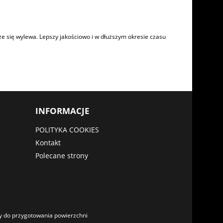
ze się wylewa. Lepszy jakościowo i w dłuższym okresie czasu
INFORMACJE
POLITYKA COOKIES
Kontakt
Polecane strony
y do przygotowania powierzchni