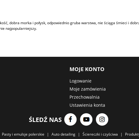
kość, dobra morka i połysk, odpowiednio gruba warstwa, nie ściąga śmieci i dobr
nie najpopularniejszy.
MOJE KONTO
Logowanie
Moje zamówienia
Przechowalnia
Ustawienia konta
ŚLEDŹ NAS
|
|
|
|
Pasty i emulsje polerskie
Auto detailing
Ściereczki i czyściwa
Produkt