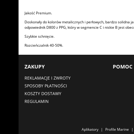
Jakość Premium.
Doskonały do kolorów metalicznych i perłowych, bardzo solidna ja
odpowiednik D800 z PPG, który w segmencie C i niskie B jest obec
Szybkie schnięcie.
Rozcieńczalnik 40-50%.
ZAKUPY
POMOC
REKLAMACJE I ZWROTY
SPOSOBY PŁATNOŚCI
KOSZTY DOSTAWY
REGULAMIN
|
Aplikatory
Profile Marine