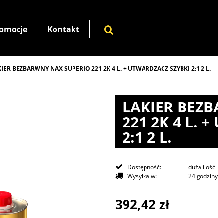
omocje
Kontakt
IER BEZBARWNY NAX SUPERIO 221 2K 4 L. + UTWARDZACZ SZYBKI 2:1 2 L.
LAKIER BEZ
221 2K 4 L. 
2:1 2 L.
Dostępność:
duża ilość
Wysyłka w:
24 godziny
392,42 zł