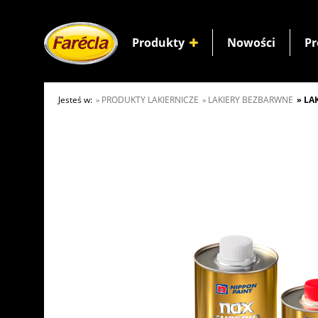
Produkty
Nowości
Pr
Jesteś w:
PRODUKTY LAKIERNICZE
LAKIERY BEZBARWNE
LAK
»
»
»